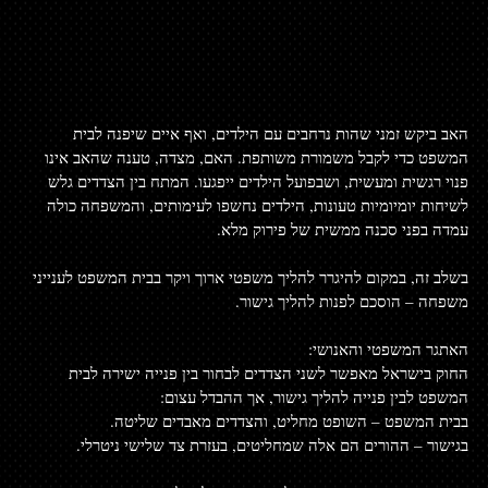
האב ביקש זמני שהות נרחבים עם הילדים, ואף איים שיפנה לבית 
המשפט כדי לקבל משמורת משותפת. האם, מצדה, טענה שהאב אינו 
פנוי רגשית ומעשית, ושבפועל הילדים ייפגעו. המתח בין הצדדים גלש 
לשיחות יומיומיות טעונות, הילדים נחשפו לעימותים, והמשפחה כולה 
עמדה בפני סכנה ממשית של פירוק מלא.
בשלב זה, במקום להיגרר להליך משפטי ארוך ויקר בבית המשפט לענייני 
משפחה – הוסכם לפנות להליך גישור.
האתגר המשפטי והאנושי:
החוק בישראל מאפשר לשני הצדדים לבחור בין פנייה ישירה לבית 
המשפט לבין פנייה להליך גישור, אך ההבדל עצום:
בבית המשפט – השופט מחליט, והצדדים מאבדים שליטה.
בגישור – ההורים הם אלה שמחליטים, בעזרת צד שלישי ניטרלי.