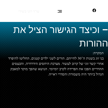
עו"ד רוני בשירי
כשמשפחה כמעט התפרקה
– וכיצד הגישור הציל את
ההורות
המקרה:
בני זוג בשנות ה־30 לחייהם, הורים לשני ילדים קטנים, החליטו להיפרד 
אחרי קשר זוגי של קרוב לעשור. מערכת היחסים הידרדרה, והכעסים 
ההדדיים הפכו את הפרידה לקרב יומיומי. הנושא שהפך מוקד למאבק 
הגדול ביותר היה משמורת והסדרי ראייה.