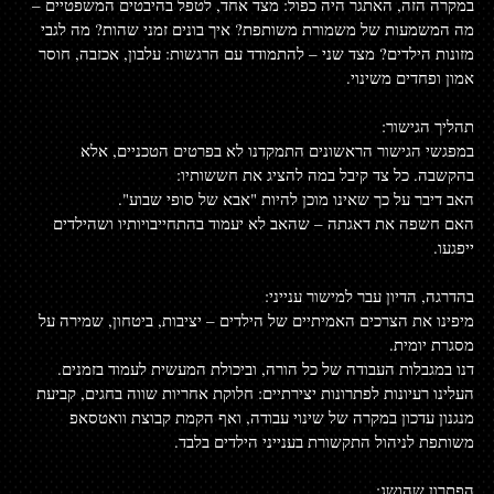
במקרה הזה, האתגר היה כפול: מצד אחד, לטפל בהיבטים המשפטיים – 
מה המשמעות של משמורת משותפת? איך בונים זמני שהות? מה לגבי 
מזונות הילדים? מצד שני – להתמודד עם הרגשות: עלבון, אכזבה, חוסר 
אמון ופחדים משינוי.
תהליך הגישור:
במפגשי הגישור הראשונים התמקדנו לא בפרטים הטכניים, אלא 
בהקשבה. כל צד קיבל במה להציג את חששותיו:
האב דיבר על כך שאינו מוכן להיות "אבא של סופי שבוע".
האם חשפה את דאגתה – שהאב לא יעמוד בהתחייבויותיו ושהילדים 
ייפגעו.
בהדרגה, הדיון עבר למישור ענייני:
מיפינו את הצרכים האמיתיים של הילדים – יציבות, ביטחון, שמירה על 
מסגרת יומית.
דנו במגבלות העבודה של כל הורה, וביכולת המעשית לעמוד בזמנים.
העלינו רעיונות לפתרונות יצירתיים: חלוקת אחריות שווה בחגים, קביעת 
מנגנון עדכון במקרה של שינוי עבודה, ואף הקמת קבוצת וואטסאפ 
משותפת לניהול התקשורת בענייני הילדים בלבד.
הפתרון שהושג: